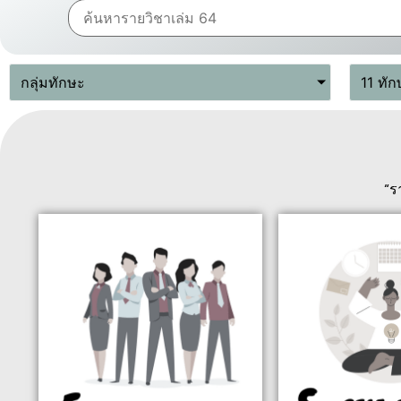
กลุ่มทักษะ
11 ทัก
“ร