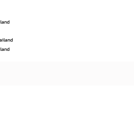
iland
ailand
iland