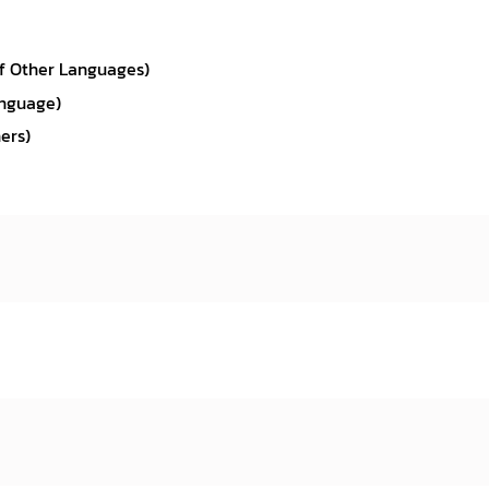
of Other Languages)
anguage)
ers)