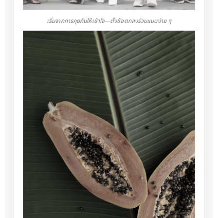
เริ่มจากการคุยกันให้เข้าใจ—ตั้งข้อตกลงร่วมแบบง่าย ๆ