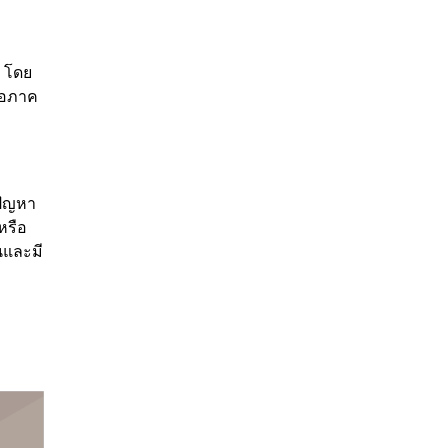
ศ โดย
ต่อภาค
บปัญหา
หรือ
นและมี